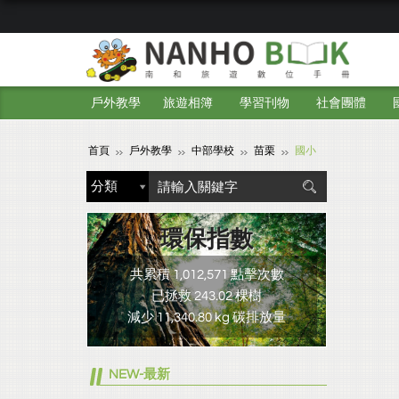
戶外教學
旅遊相簿
學習刊物
社會團體
首頁
戶外教學
中部學校
苗栗
國小
環保指數
共累積 1,012,571 點擊次數
已拯救 243.02 棵樹
減少 11,340.80 kg 碳排放量
NEW-最新