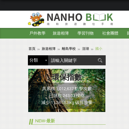
戶外教學
旅遊相簿
學習刊物
社會團體
首頁
旅遊相簿
離島學校
澎湖
國小
環保指數
共累積 1,012,637 點擊次數
已拯救 243.03 棵樹
減少 11,341.53 kg 碳排放量
NEW-最新