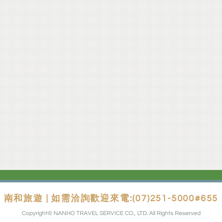
南和旅遊 | 如需洽詢歡迎來電:(07)251-5000#655
Copyright© NANHO TRAVEL SERVICE CO., LTD. All Rights Reserved