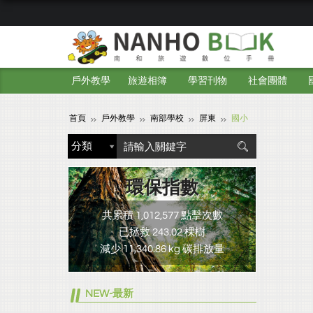
戶外教學
旅遊相簿
學習刊物
社會團體
首頁
戶外教學
南部學校
屏東
國小
環保指數
共累積 1,012,577 點擊次數
已拯救 243.02 棵樹
減少 11,340.86 kg 碳排放量
NEW-最新