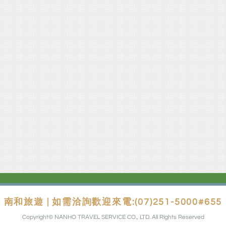
南和旅遊 | 如需洽詢歡迎來電:(07)251-5000#655
Copyright© NANHO TRAVEL SERVICE CO., LTD. All Rights Reserved