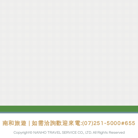
南和旅遊 | 如需洽詢歡迎來電:(07)251-5000#655
Copyright© NANHO TRAVEL SERVICE CO., LTD. All Rights Reserved