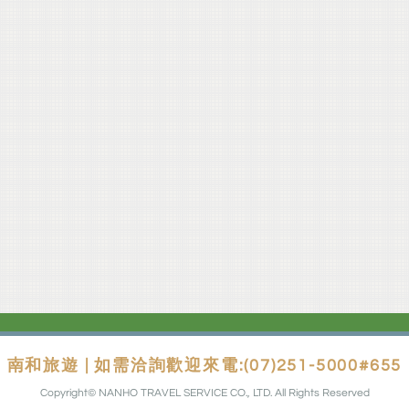
南和旅遊 | 如需洽詢歡迎來電:(07)251-5000#655
Copyright© NANHO TRAVEL SERVICE CO., LTD. All Rights Reserved