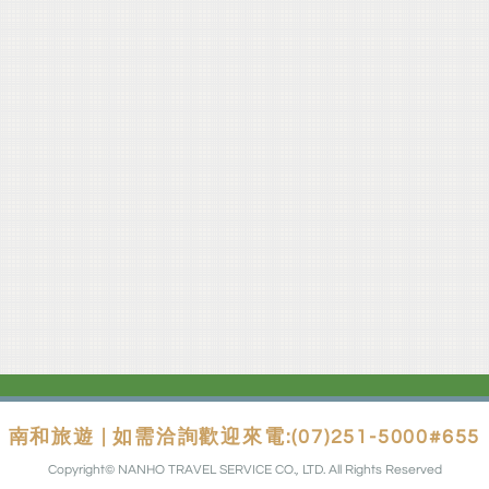
南和旅遊 | 如需洽詢歡迎來電:(07)251-5000#655
Copyright© NANHO TRAVEL SERVICE CO., LTD. All Rights Reserved