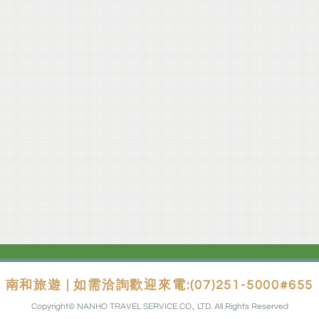
南和旅遊 | 如需洽詢歡迎來電:(07)251-5000#655
Copyright© NANHO TRAVEL SERVICE CO., LTD. All Rights Reserved