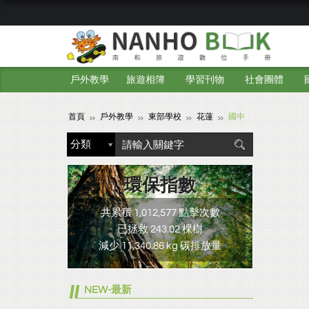
戶外教學
旅遊相簿
學習刊物
社會團體
首頁
戶外教學
東部學校
花蓮
國中
環保指數
共累積 1,012,577 點擊次數
已拯救 243.02 棵樹
減少 11,340.86 kg 碳排放量
NEW-最新