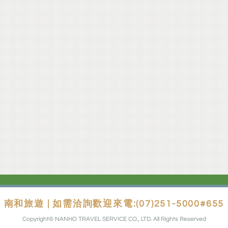
南和旅遊 | 如需洽詢歡迎來電:(07)251-5000#655
Copyright© NANHO TRAVEL SERVICE CO., LTD. All Rights Reserved