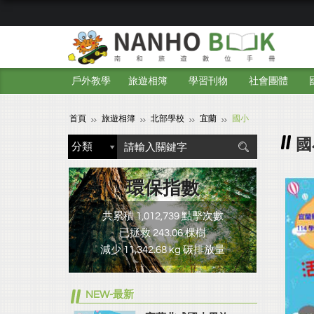
戶外教學
旅遊相簿
學習刊物
社會團體
首頁
旅遊相簿
北部學校
宜蘭
國小
國
環保指數
共累積 1,012,739 點擊次數
已拯救 243.06 棵樹
減少 11,342.68 kg 碳排放量
NEW-最新