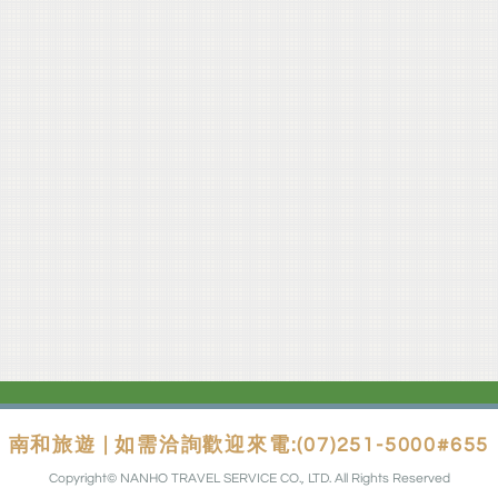
南和旅遊 | 如需洽詢歡迎來電:(07)251-5000#655
Copyright© NANHO TRAVEL SERVICE CO., LTD. All Rights Reserved