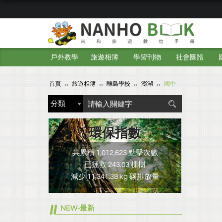
戶外教學
旅遊相簿
學習刊物
社會團體
首頁
旅遊相簿
離島學校
澎湖
國中
環保指數
共累積 1,012,623 點擊次數
已拯救 243.03 棵樹
減少 11,341.38 kg 碳排放量
NEW-最新