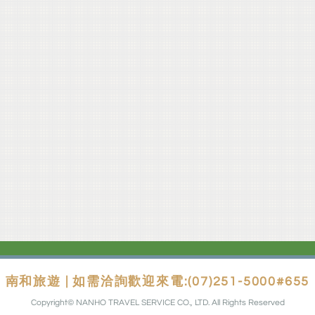
南和旅遊 | 如需洽詢歡迎來電:(07)251-5000#655
Copyright© NANHO TRAVEL SERVICE CO., LTD. All Rights Reserved