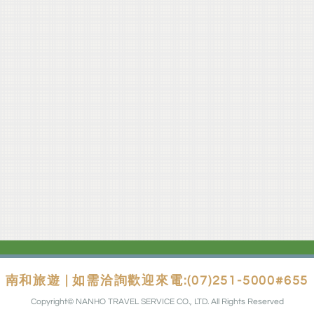
南和旅遊 | 如需洽詢歡迎來電:(07)251-5000#655
Copyright© NANHO TRAVEL SERVICE CO., LTD. All Rights Reserved