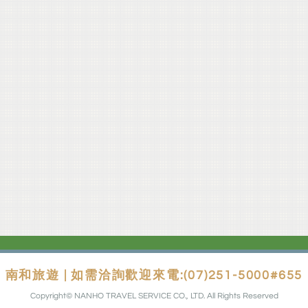
南和旅遊 | 如需洽詢歡迎來電:(07)251-5000#655
Copyright© NANHO TRAVEL SERVICE CO., LTD. All Rights Reserved