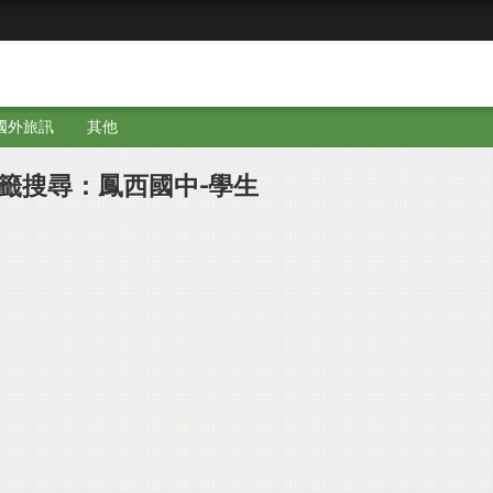
國外旅訊
其他
籤搜尋：鳳西國中-學生